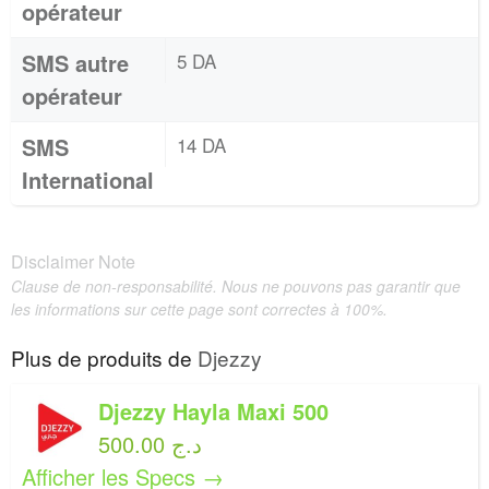
opérateur
SMS autre
5 DA
opérateur
SMS
14 DA
International
Disclaimer Note
Clause de non-responsabilité. Nous ne pouvons pas garantir que
les informations sur cette page sont correctes à 100%.
Plus de produits de
Djezzy
Djezzy Hayla Maxi 500
500.00 د.ج
Afficher les Specs →