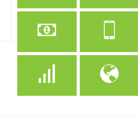
Operateur
Forfait
Djezzy
Djezzy Legend 2500
Prix
Crédit
2500 Da
Illimité vers toutes les
operateurs
Offre
Internet
Prépayé
100 Go