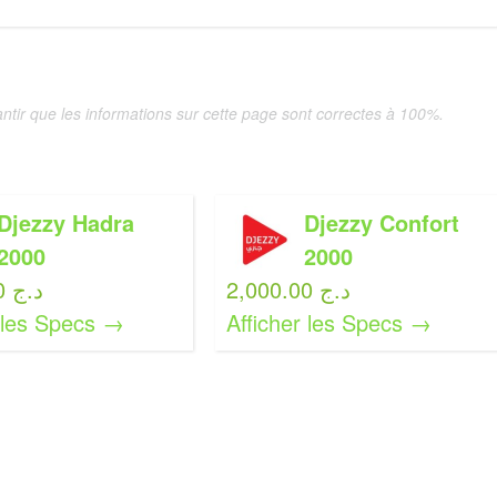
tir que les informations sur cette page sont correctes à 100%.
Djezzy Hadra
Djezzy Confort
2000
2000
2,000.00 د.ج
2,000.00 د.ج
r les Specs →
Afficher les Specs →