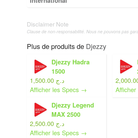
International
Disclaimer Note
Clause de non-responsabilité. Nous ne pouvons pas garan
Plus de produits de
Djezzy
Djezzy Hadra
1500
1,500.00 د.ج
Afficher les Specs →
Affiche
Djezzy Legend
MAX 2500
2,500.00 د.ج
Afficher les Specs →