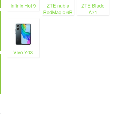
Infinix Hot 9
ZTE nubia
ZTE Blade
RedMagic 6R
A71
Vivo Y03