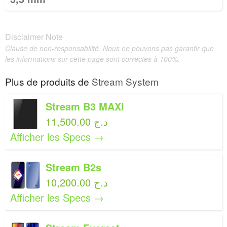
Disclaimer Note
Clause de non-responsabilité. Nous ne pouvons pas garantir que
les informations sur cette page sont correctes à 100%.
Plus de produits de
Stream System
Stream B3 MAXI
11,500.00 د.ج
Afficher les Specs →
Stream B2s
10,200.00 د.ج
Afficher les Specs →