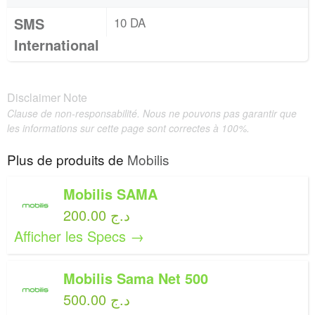
SMS
10 DA
International
Disclaimer Note
Clause de non-responsabilité. Nous ne pouvons pas garantir que
les informations sur cette page sont correctes à 100%.
Plus de produits de
Mobilis
Mobilis SAMA
200.00 د.ج
Afficher les Specs →
Mobilis Sama Net 500
500.00 د.ج