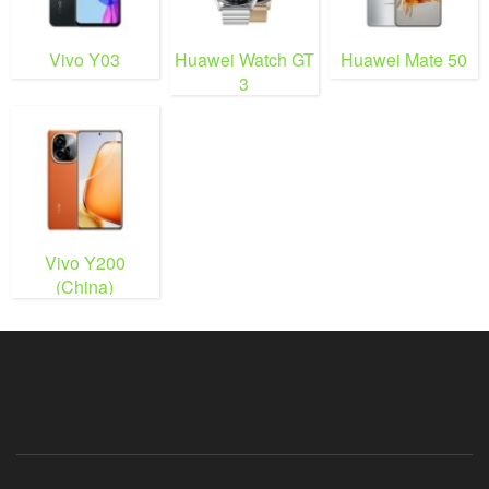
Vivo Y03
Huawei Watch GT
Huawei Mate 50
3
Vivo Y200
(China)