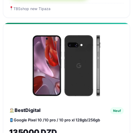
TBSshop new Tipaza
BestDigital
Neuf
Google Pixel 10 /10 pro / 10 pro xl 128gb/256gb
135000 DZD