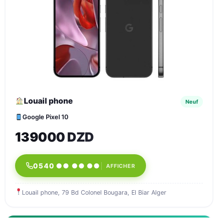
Louail phone
Neuf
Google Pixel 10
139000 DZD
0540 ●● ●● ●●
AFFICHER
Louail phone, 79 Bd Colonel Bougara, El Biar Alger