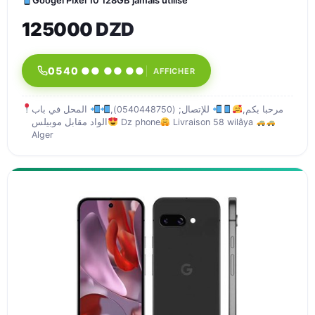
Googel Pixel 10 128GB jamais utilisé
125000 DZD
0540 ●● ●● ●●
AFFICHER
مرحبا بكم,
للإتصال; (0540448750),
المحل في باب
الواد مقابل موبيلس
Dz phone
Livraison 58 wilâya
Alger