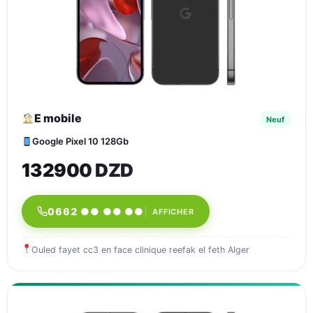
E mobile
Neuf
Google Pixel 10 128Gb
132900 DZD
0662 ●● ●● ●●
AFFICHER
Ouled fayet cc3 en face clinique reefak el feth Alger