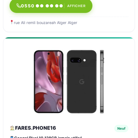
0550 ●● ●● ●●
AFFICHER
rue Ali remli bouzareah Alger Alger
FARES.PHONE16
Neuf