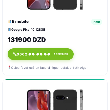
E mobile
Neuf
Google Pixel 10 128GB
131900 DZD
0662 ●● ●● ●●
AFFICHER
Ouled fayet cc3 en face clinique reefak el feth Alger