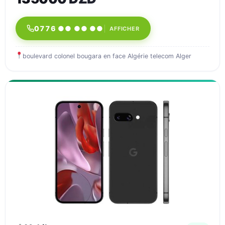
0776 ●● ●● ●●
AFFICHER
boulevard colonel bougara en face Algérie telecom Alger