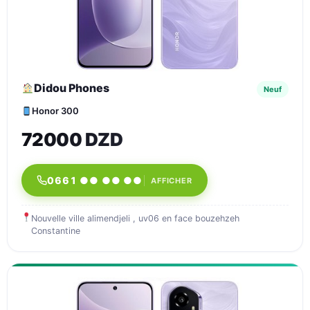
Didou Phones
Neuf
Honor 300
72000 DZD
0661 ●● ●● ●●
AFFICHER
Nouvelle ville alimendjeli , uv06 en face bouzehzeh
Constantine