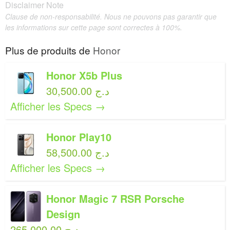
Disclaimer Note
Clause de non-responsabilité. Nous ne pouvons pas garantir que
les informations sur cette page sont correctes à 100%.
Plus de produits de
Honor
Honor X5b Plus
30,500.00 د.ج
Afficher les Specs →
Honor Play10
58,500.00 د.ج
Afficher les Specs →
Honor Magic 7 RSR Porsche
Design
265,000.00 د.ج