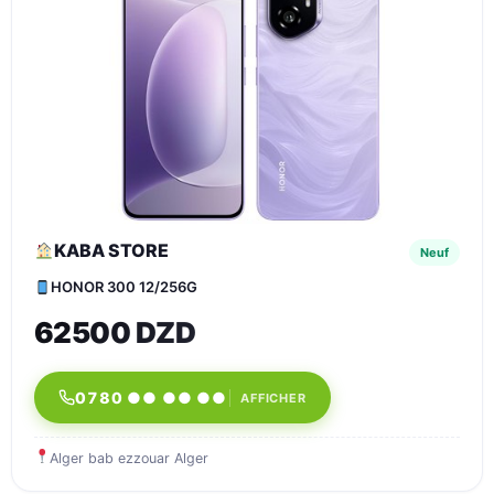
KABA STORE
Neuf
HONOR 300 12/256G
62500 DZD
0780 ●● ●● ●●
AFFICHER
Alger bab ezzouar Alger