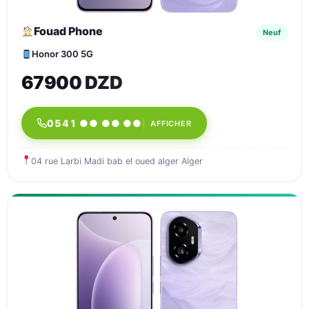
Fouad Phone
Neuf
Honor 300 5G
67900 DZD
0541 ●● ●● ●●
AFFICHER
04 rue Larbi Madi bab el oued alger Alger