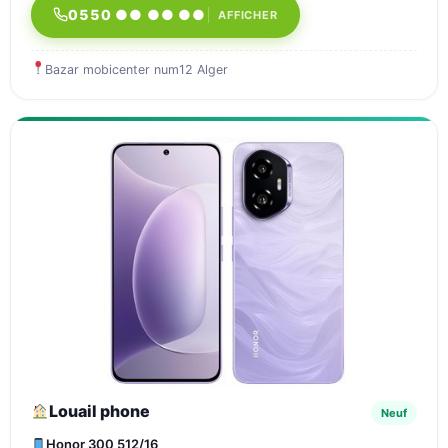
0550 ●● ●● ●●
AFFICHER
Bazar mobicenter num12 Alger
Louail phone
Neuf
Honor 300 512/16