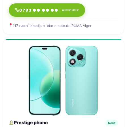
0793 ●● ●● ●●
AFFICHER
117 rue ali khodja el biar a cote de PUMA Alger
Prestige phone
Neuf