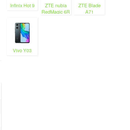
Infinix Hot 9
ZTE nubia
ZTE Blade
RedMagic 6R
A71
Vivo Y03