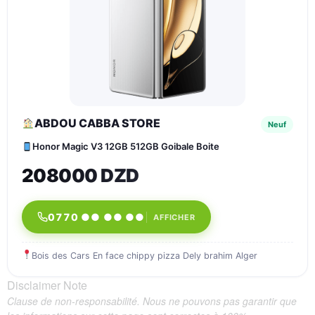
ABDOU CABBA STORE
Neuf
Honor Magic V3 12GB 512GB Goibale Boite
208000 DZD
0770 ●● ●● ●●
AFFICHER
Bois des Cars En face chippy pizza Dely brahim Alger
Disclaimer Note
Clause de non-responsabilité. Nous ne pouvons pas garantir que