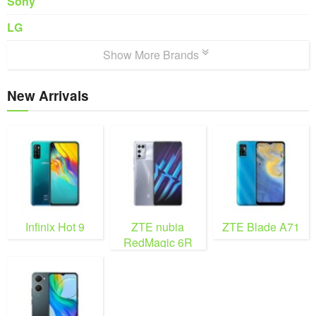
Sony
LG
Show More Brands
New Arrivals
Infinix Hot 9
ZTE nubia
ZTE Blade A71
RedMagic 6R