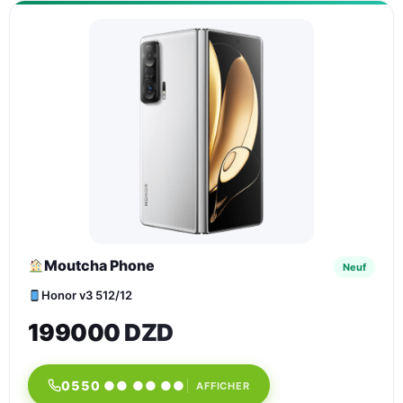
Moutcha Phone
Neuf
Honor v3 512/12
199000 DZD
0550 ●● ●● ●●
AFFICHER