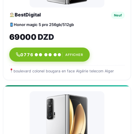
BestDigital
Neuf
Honor magic 5 pro 256gb/512gb
69000 DZD
0776 ●● ●● ●●
AFFICHER
boulevard colonel bougara en face Algérie telecom Alger