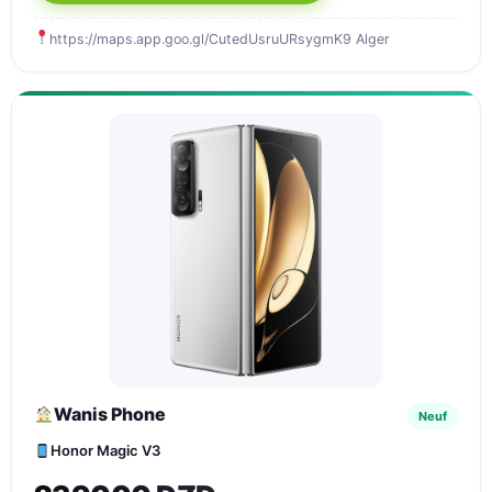
https://maps.app.goo.gl/CutedUsruURsygmK9 Alger
Wanis Phone
Neuf
Honor Magic V3