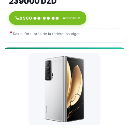
239000 DZD
0560 ●● ●● ●●
AFFICHER
Ras el forn, prés de la fédération Alger