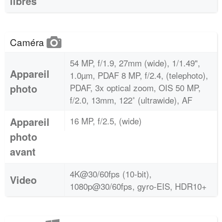
libres
Caméra
54 MP, f/1.9, 27mm (wide), 1/1.49",
Appareil
1.0µm, PDAF 8 MP, f/2.4, (telephoto),
photo
PDAF, 3x optical zoom, OIS 50 MP,
f/2.0, 13mm, 122˚ (ultrawide), AF
Appareil
16 MP, f/2.5, (wide)
photo
avant
4K@30/60fps (10-bit),
Video
1080p@30/60fps, gyro-EIS, HDR10+