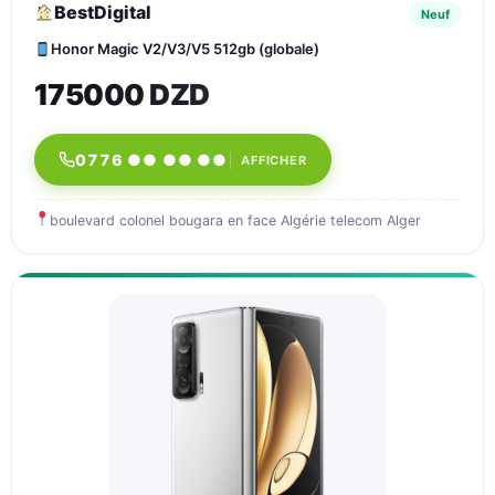
BestDigital
Neuf
Honor Magic V2/V3/V5 512gb (globale)
175000 DZD
0776 ●● ●● ●●
AFFICHER
boulevard colonel bougara en face Algérie telecom Alger