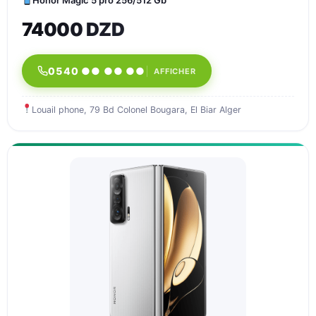
Honor Magic 5 pro 256/512 Gb
74000 DZD
0540 ●● ●● ●●
AFFICHER
Louail phone, 79 Bd Colonel Bougara, El Biar Alger