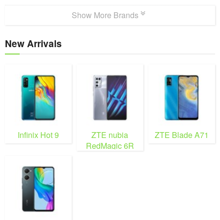
Show More Brands
New Arrivals
Infinix Hot 9
ZTE nubia
ZTE Blade A71
RedMagic 6R