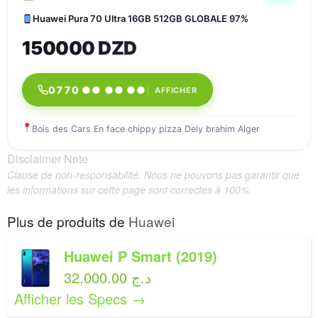
Huawei Pura 70 Ultra 16GB 512GB GLOBALE 97%
150000 DZD
0770 ●● ●● ●●
AFFICHER
Bois des Cars En face chippy pizza Dely brahim Alger
Disclaimer Note
Clause de non-responsabilité. Nous ne pouvons pas garantir que
les informations sur cette page sont correctes à 100%.
Plus de produits de
Huawei
Huawei P Smart (2019)
32,000.00 د.ج
Afficher les Specs →