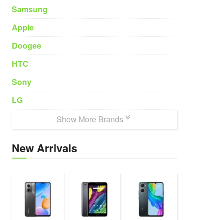
Samsung
Apple
Doogee
HTC
Sony
LG
Show More Brands
New Arrivals