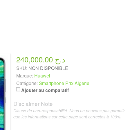
240,000.00 د.ج
SKU:
NON DISPONIBLE
Marque:
Huawei
Catégorie:
Smartphone Prix Algerie
Ajouter au comparatif
Disclaimer Note
Clause de non-responsabilité. Nous ne pouvons pas garantir
que les informations sur cette page sont correctes à 100%.