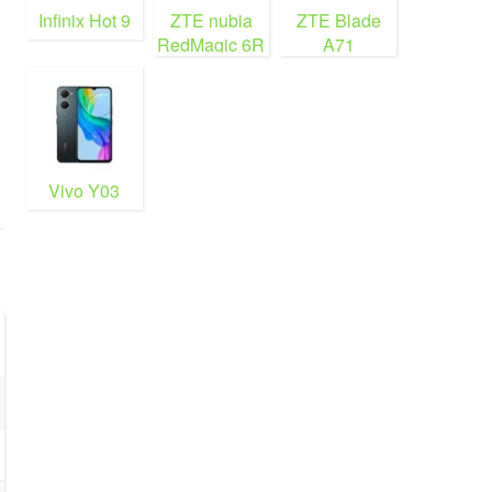
Infinix Hot 9
ZTE nubia
ZTE Blade
RedMagic 6R
A71
Vivo Y03