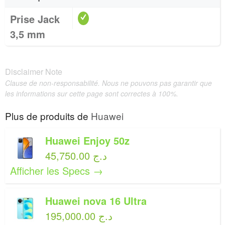
Prise Jack
3,5 mm
Disclaimer Note
Clause de non-responsabilité. Nous ne pouvons pas garantir que
les informations sur cette page sont correctes à 100%.
Plus de produits de
Huawei
Huawei Enjoy 50z
45,750.00 د.ج
Afficher les Specs →
Huawei nova 16 Ultra
195,000.00 د.ج