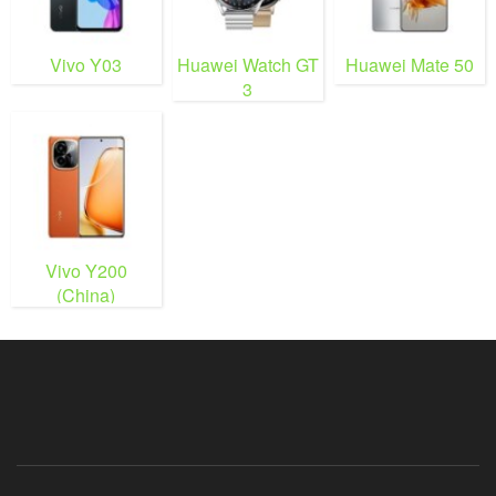
Vivo Y03
Huawei Watch GT
Huawei Mate 50
3
Vivo Y200
(China)