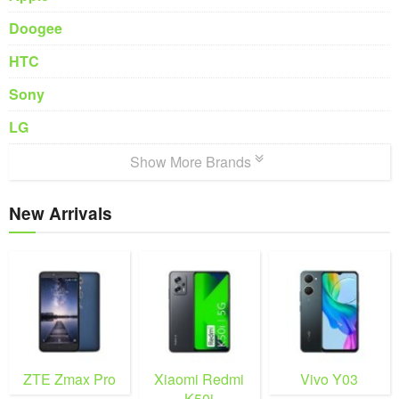
Doogee
HTC
Sony
LG
Show More Brands
New Arrivals
ZTE Zmax Pro
Xiaomi Redmi
Vivo Y03
K50i