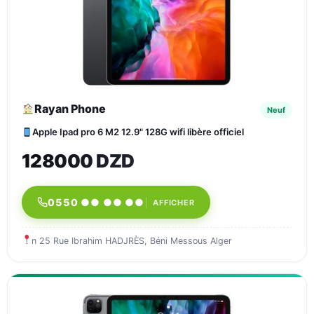
Rayan Phone
Neuf
Apple Ipad pro 6 M2 12.9" 128G wifi libère officiel
128000 DZD
0550 ●● ●● ●●
AFFICHER
n 25 Rue Ibrahim HADJRÈS, Béni Messous Alger