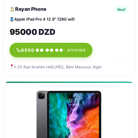
Rayan Phone
Neuf
Apple IPad Pro 4 12.9" 128G wifi
95000 DZD
0550 ●● ●● ●●
AFFICHER
n 25 Rue Ibrahim HADJRÈS, Béni Messous Alger