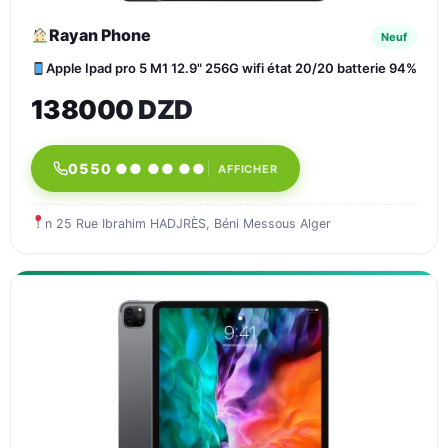
Rayan Phone
Neuf
Apple Ipad pro 5 M1 12.9" 256G wifi état 20/20 batterie 94%
138000 DZD
0550 ●● ●● ●●
AFFICHER
n 25 Rue Ibrahim HADJRÈS, Béni Messous Alger