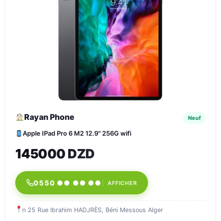
Rayan Phone
Neuf
Apple IPad Pro 6 M2 12.9" 256G wifi
145000 DZD
0550 ●● ●● ●●
AFFICHER
n 25 Rue Ibrahim HADJRÈS, Béni Messous Alger