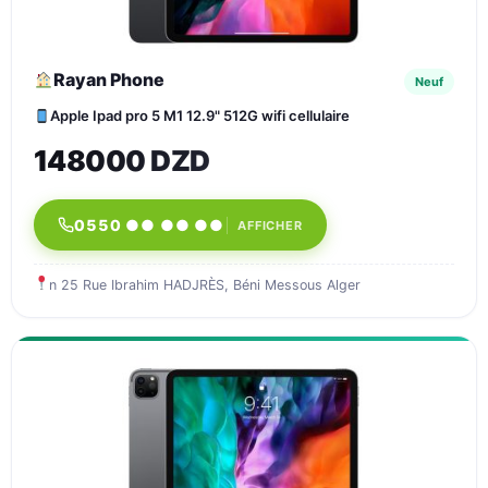
Rayan Phone
Neuf
Apple Ipad pro 5 M1 12.9" 512G wifi cellulaire
148000 DZD
0550 ●● ●● ●●
AFFICHER
n 25 Rue Ibrahim HADJRÈS, Béni Messous Alger