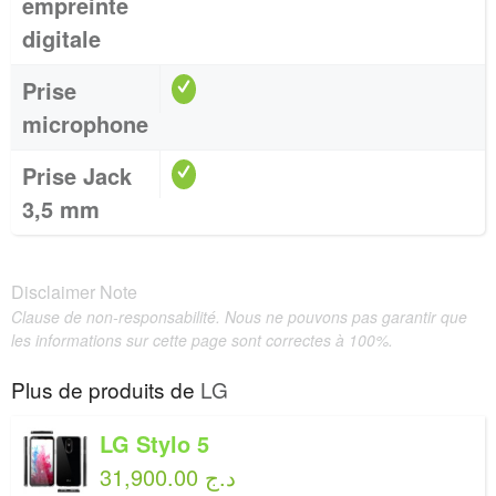
empreinte
digitale
Prise
microphone
Prise Jack
3,5 mm
Disclaimer Note
Clause de non-responsabilité. Nous ne pouvons pas garantir que
les informations sur cette page sont correctes à 100%.
Plus de produits de
LG
LG Stylo 5
31,900.00 د.ج