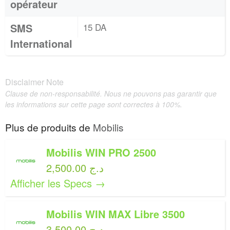
opérateur
SMS
15 DA
International
Disclaimer Note
Clause de non-responsabilité. Nous ne pouvons pas garantir que
les informations sur cette page sont correctes à 100%.
Plus de produits de
Mobilis
Mobilis WIN PRO 2500
2,500.00 د.ج
Afficher les Specs →
Mobilis WIN MAX Libre 3500
3,500.00 د.ج