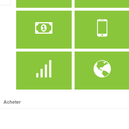
Operateur
Forfait
Mobilis
Mobilis Sama Mix 2000
Prix
Crédit
2000 Da
4000 DA
Acheter
Offre
Internet
Prepayés / 30 Jours
50 Go + fb gratuit