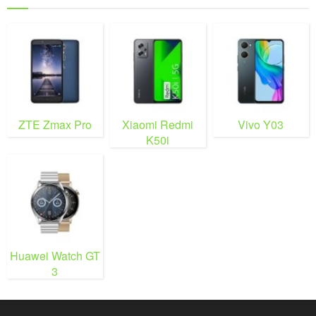
ZTE Zmax Pro
Xiaomi Redmi
Vivo Y03
K50i
Huawei Watch GT
3