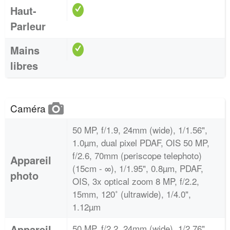
Haut-
Parleur
Mains
libres
Caméra
50 MP, f/1.9, 24mm (wide), 1/1.56",
1.0µm, dual pixel PDAF, OIS 50 MP,
f/2.6, 70mm (periscope telephoto)
Appareil
(15cm - ∞), 1/1.95", 0.8µm, PDAF,
photo
OIS, 3x optical zoom 8 MP, f/2.2,
15mm, 120˚ (ultrawide), 1/4.0",
1.12µm
Appareil
50 MP, f/2.2, 24mm (wide), 1/2.76"