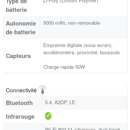
Type de
Li-Poly (Lithium Polymer)
batterie
Autonomie
5000 mAh, non-removable
de batterie
Empreinte digitale (sous ecran),
accéléromètre, proximité, boussole
Capteurs
Charge rapide 50W
Connectivité
Bluetooth
5.4, A2DP, LE
Infrarouge
Wi-Fi 802.11 a/b/g/n/ac, dual-band,