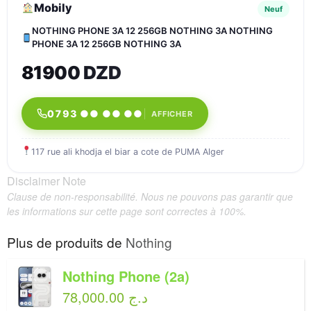
Mobily
Neuf
NOTHING PHONE 3A 12 256GB NOTHING 3A NOTHING
PHONE 3A 12 256GB NOTHING 3A
81900 DZD
0793 ●● ●● ●●
AFFICHER
117 rue ali khodja el biar a cote de PUMA Alger
Disclaimer Note
Clause de non-responsabilité. Nous ne pouvons pas garantir que
les informations sur cette page sont correctes à 100%.
Plus de produits de
Nothing
Nothing Phone (2a)
78,000.00 د.ج