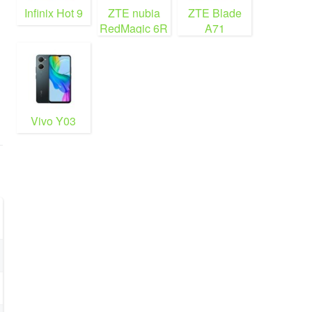
Infinix Hot 9
ZTE nubia
ZTE Blade
RedMagic 6R
A71
Vivo Y03