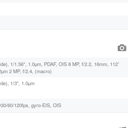
ide), 1/1.56", 1.0µm, PDAF, OIS 8 MP, f/2.2, 16mm, 112˚
12µm 2 MP, f/2.4, (macro)
de), 1/3", 1.0µm
0/60/120fps, gyro-EIS, OIS