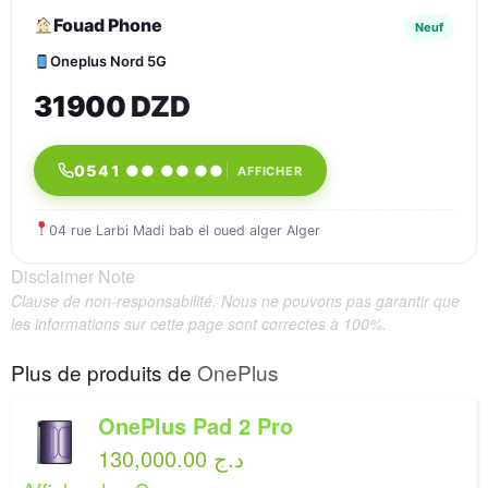
Fouad Phone
Neuf
Oneplus Nord 5G
31900 DZD
0541 ●● ●● ●●
AFFICHER
04 rue Larbi Madi bab el oued alger Alger
Disclaimer Note
Clause de non-responsabilité. Nous ne pouvons pas garantir que
les informations sur cette page sont correctes à 100%.
Plus de produits de
OnePlus
OnePlus Pad 2 Pro
130,000.00 د.ج