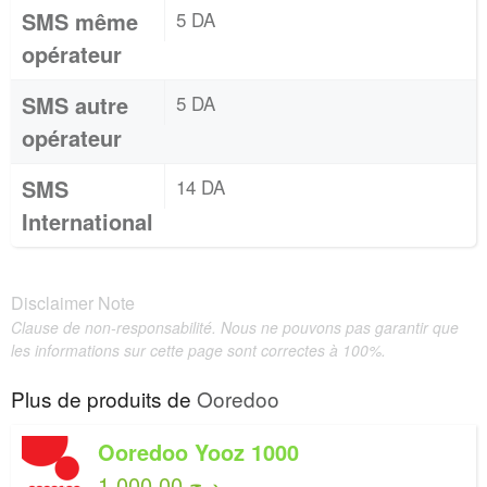
SMS même
5 DA
opérateur
SMS autre
5 DA
opérateur
SMS
14 DA
International
Disclaimer Note
Clause de non-responsabilité. Nous ne pouvons pas garantir que
les informations sur cette page sont correctes à 100%.
Plus de produits de
Ooredoo
Ooredoo Yooz 1000
1,000.00 د.ج