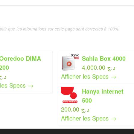
tir que les informations sur cette page sont correctes à 100%.
Ooredoo DIMA
Sahla Box 4000
200
4,000.00 د.ج
0.00 د.ج
Afficher les Specs →
r les Specs →
Hanya internet
500
200.00 د.ج
Afficher les Specs →