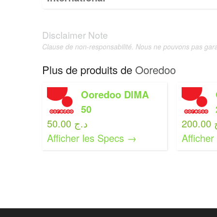
Disclaimer Note
Clause de non-responsabilité. Nous ne pouvons pas garan
Plus de produits de
Ooredoo
Ooredoo DIMA
50
20
50.00 د.ج
Afficher les Specs →
Affiche