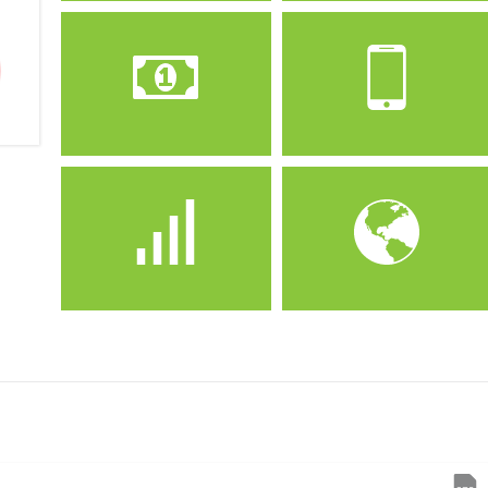
Operateur
Forfait
Ooredoo
Ooredoo Haya!
business plus 4000
Prix
Crédit
4000 DA
4000 DA
Offre
Internet
Abonnement Post-
40 GO + débit réduit
payée
après l’épuisement
d’internet permet aux
clients de rester