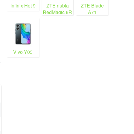
Infinix Hot 9
ZTE nubia
ZTE Blade
RedMagic 6R
A71
Vivo Y03