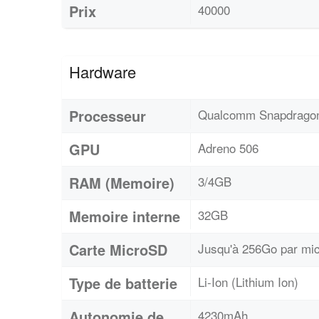
Prix
40000
Hardware
Processeur
Qualcomm Snapdrago
GPU
Adreno 506
RAM (Memoire)
3/4GB
Memoire interne
32GB
Carte MicroSD
Jusqu'à 256Go par mi
Type de batterie
Li-Ion (Lithium Ion)
Autonomie de
4230mAh