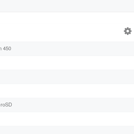
n 450
croSD