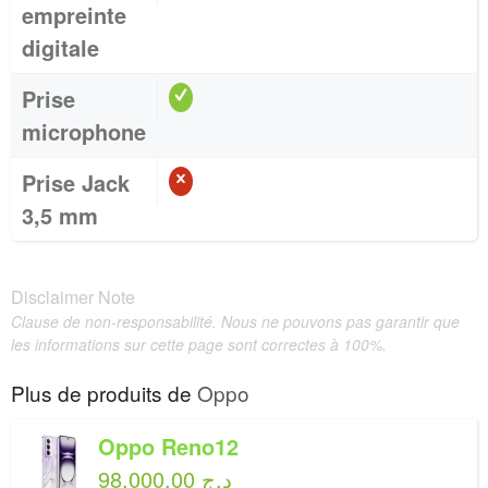
empreinte
digitale
Prise
microphone
Prise Jack
3,5 mm
Disclaimer Note
Clause de non-responsabilité. Nous ne pouvons pas garantir que
les informations sur cette page sont correctes à 100%.
Plus de produits de
Oppo
Oppo Reno12
98,000.00 د.ج