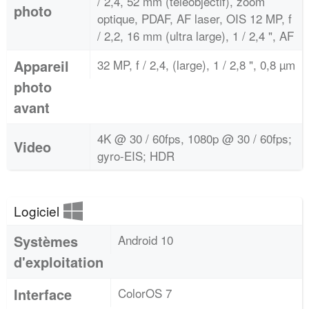
/ 2,4, 52 mm (téléobjectif), zoom
photo
optique, PDAF, AF laser, OIS 12 MP, f
/ 2,2, 16 mm (ultra large), 1 / 2,4 ", AF
Appareil
32 MP, f / 2,4, (large), 1 / 2,8 ", 0,8 µm
photo
avant
4K @ 30 / 60fps, 1080p @ 30 / 60fps;
Video
gyro-EIS; HDR
Logiciel
Systèmes
Android 10
d'exploitation
Interface
ColorOS 7