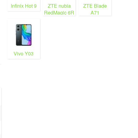
Infinix Hot 9
ZTE nubia
ZTE Blade
RedMagic 6R
A71
Vivo Y03