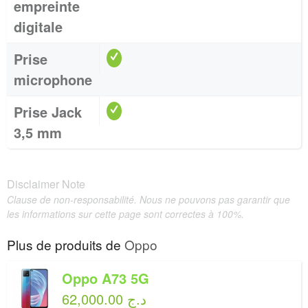
empreinte
digitale
Prise
microphone
Prise Jack
3,5 mm
Disclaimer Note
Clause de non-responsabilité. Nous ne pouvons pas garantir que
les informations sur cette page sont correctes à 100%.
Plus de produits de
Oppo
Oppo A73 5G
62,000.00 د.ج