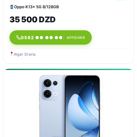
Oppo K13x 5G 8/128GB
35 500 DZD
0562 ●● ●● ●●
AFFICHER
Alger Draria