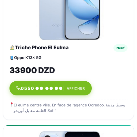
Triche Phone El Eulma
Neuf
Oppo K13x 5G
33900 DZD
0550 ●● ●● ●●
AFFICHER
El eulma centre ville. En face de l’agence Ooredoo. وسط مدينة
العلمة مقابل أوريدو Sétif