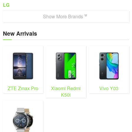
LG
Show More Brands
New Arrivals
ZTE Zmax Pro
Xiaomi Redmi
Vivo Y03
K50i