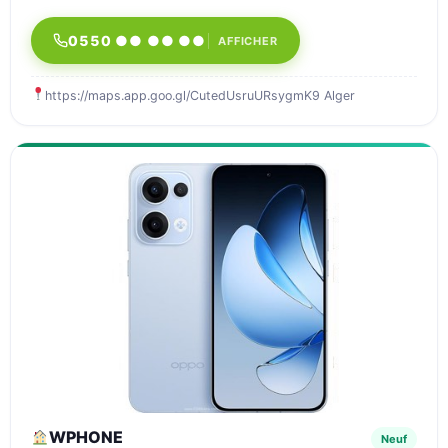
0550 ●● ●● ●●
AFFICHER
https://maps.app.goo.gl/CutedUsruURsygmK9 Alger
WPHONE
Neuf