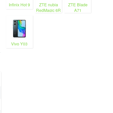
Infinix Hot 9
ZTE nubia
ZTE Blade
RedMagic 6R
A71
Vivo Y03