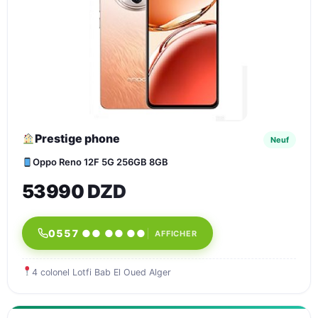
Prestige phone
Neuf
Oppo Reno 12F 5G 256GB 8GB
53990 DZD
0557 ●● ●● ●●
AFFICHER
4 colonel Lotfi Bab El Oued Alger