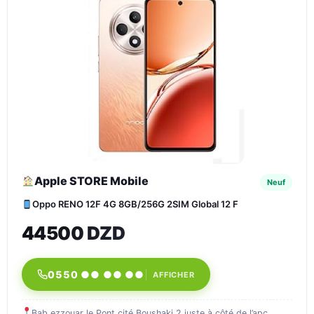
Apple STORE Mobile
Neuf
Oppo RENO 12F 4G 8GB/256G 2SIM Global 12 F
44500 DZD
0550 ●● ●● ●●
AFFICHER
Bab ezzouar le Pont cité Boushaki 2 juste à côté de l’apc