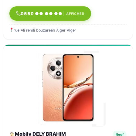
0550 ●● ●● ●●
AFFICHER
rue Ali remli bouzareah Alger Alger
Mobily DELY BRAHIM
Neuf