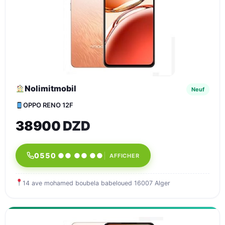
Nolimitmobil
Neuf
OPPO RENO 12F
38900 DZD
0550 ●● ●● ●●
AFFICHER
14 ave mohamed boubela babeloued 16007 Alger