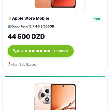
Apple Store Mobile
Neuf
Oppo Reno12 F 4G 8/256GB
44 500 DZD
0550 ●● ●● ●●
AFFICHER
Alger Bab Ezzouar