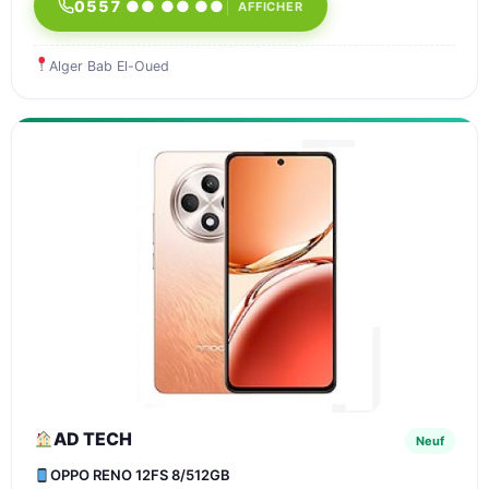
0557 ●● ●● ●●
AFFICHER
Alger Bab El-Oued
AD TECH
Neuf
OPPO RENO 12FS 8/512GB