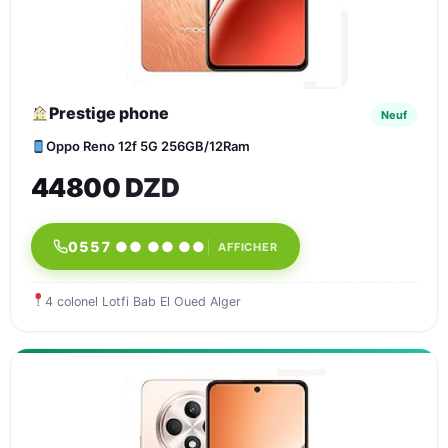
Prestige phone
Neuf
Oppo Reno 12f 5G 256GB/12Ram
44800 DZD
0557 ●● ●● ●●
AFFICHER
4 colonel Lotfi Bab El Oued Alger