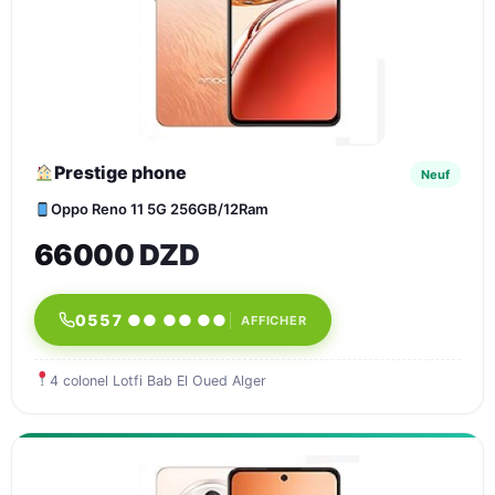
Prestige phone
Neuf
Oppo Reno 11 5G 256GB/12Ram
66000 DZD
0557 ●● ●● ●●
AFFICHER
4 colonel Lotfi Bab El Oued Alger