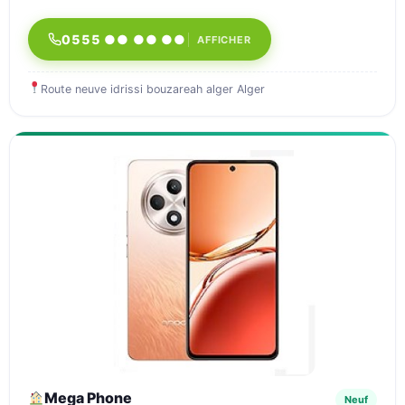
0555 ●● ●● ●●
AFFICHER
Route neuve idrissi bouzareah alger Alger
Mega Phone
Neuf