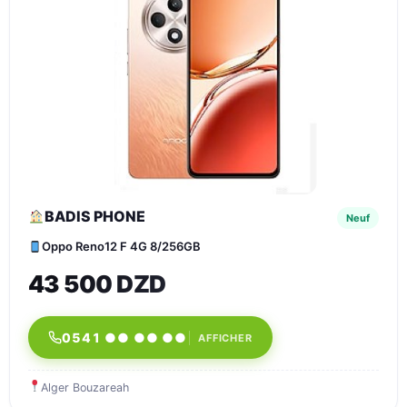
BADIS PHONE
Neuf
Oppo Reno12 F 4G 8/256GB
43 500 DZD
0541 ●● ●● ●●
AFFICHER
Alger Bouzareah