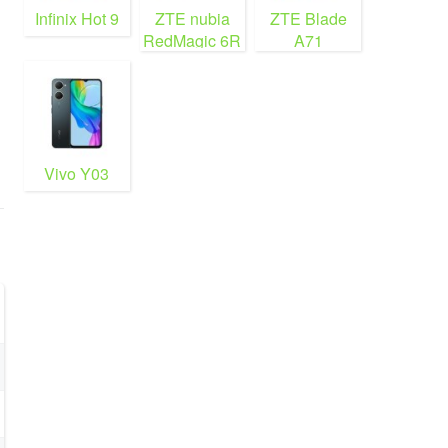
Infinix Hot 9
ZTE nubia
ZTE Blade
RedMagic 6R
A71
Vivo Y03