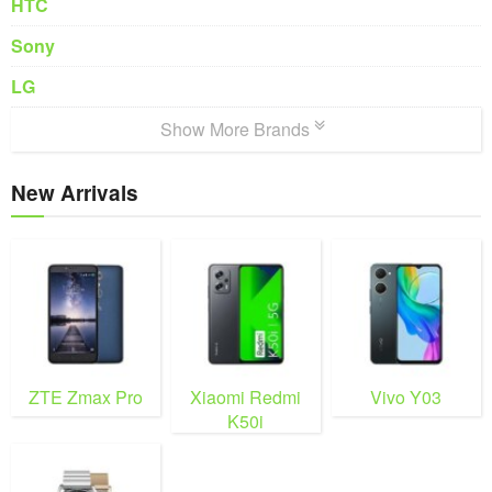
HTC
Sony
LG
Show More Brands
New Arrivals
ZTE Zmax Pro
Xiaomi Redmi
Vivo Y03
K50i