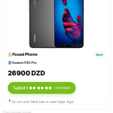
Fouad Phone
Neuf
Huawei P20 Pro
26900 DZD
0541 ●● ●● ●●
AFFICHER
04 rue Larbi Madi bab el oued alger Alger
Disclaimer Note