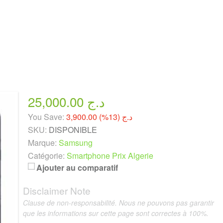
25,000.00 د.ج
You Save:
3,900.00 د.ج (13%)
SKU:
DISPONIBLE
Marque:
Samsung
Catégorie:
Smartphone Prix Algerie
Ajouter au comparatif
Disclaimer Note
Clause de non-responsabilité. Nous ne pouvons pas garantir
que les informations sur cette page sont correctes à 100%.