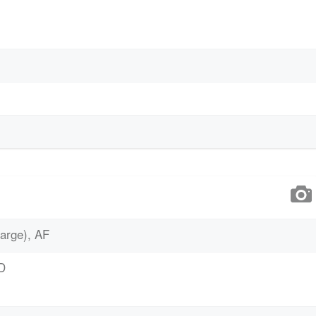
large), AF
ED