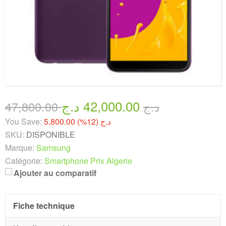
42,000.00 د.ج
47,800.00 د.ج
You Save:
5,800.00 د.ج (12%)
SKU:
DISPONIBLE
Marque:
Samsung
Catégorie:
Smartphone Prix Algerie
Ajouter au comparatif
Fiche technique