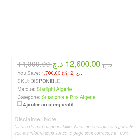
12,600.00 د.ج
14,300.00 د.ج
You Save:
1,700.00 د.ج (12%)
SKU:
DISPONIBLE
Marque:
Starlight Algérie
Catégorie:
Smartphone Prix Algerie
Ajouter au comparatif
Disclaimer Note
Clause de non-responsabilité. Nous ne pouvons pas garantir
que les informations sur cette page sont correctes à 100%.