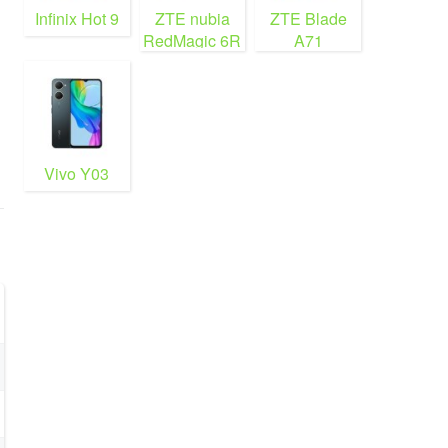
Infinix Hot 9
ZTE nubia
ZTE Blade
RedMagic 6R
A71
Vivo Y03