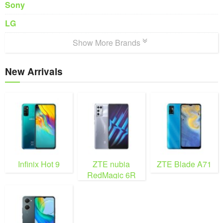
Sony
LG
Show More Brands
New Arrivals
Infinix Hot 9
ZTE nubia
ZTE Blade A71
RedMagic 6R