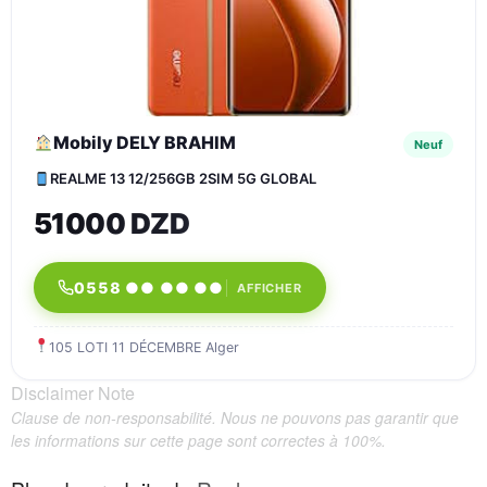
Mobily DELY BRAHIM
Neuf
REALME 13 12/256GB 2SIM 5G GLOBAL
51000 DZD
0558 ●● ●● ●●
AFFICHER
105 LOTI 11 DÉCEMBRE Alger
Disclaimer Note
Clause de non-responsabilité. Nous ne pouvons pas garantir que
les informations sur cette page sont correctes à 100%.