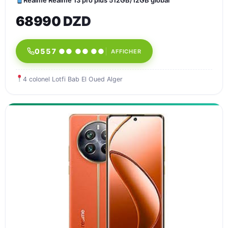
Realme Realme 13 pro plus 512GB/12GB global
68990 DZD
0557 ●● ●● ●●
AFFICHER
4 colonel Lotfi Bab El Oued Alger