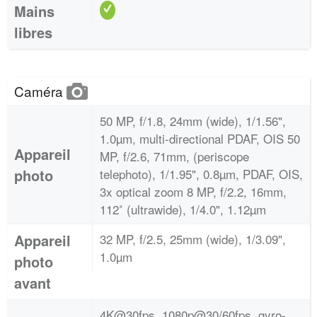
Mains
libres
Caméra
50 MP, f/1.8, 24mm (wide), 1/1.56",
1.0µm, multi-directional PDAF, OIS 50
Appareil
MP, f/2.6, 71mm, (periscope
photo
telephoto), 1/1.95", 0.8µm, PDAF, OIS,
3x optical zoom 8 MP, f/2.2, 16mm,
112˚ (ultrawide), 1/4.0", 1.12µm
Appareil
32 MP, f/2.5, 25mm (wide), 1/3.09",
1.0µm
photo
avant
4K@30fps, 1080p@30/60fps, gyro-