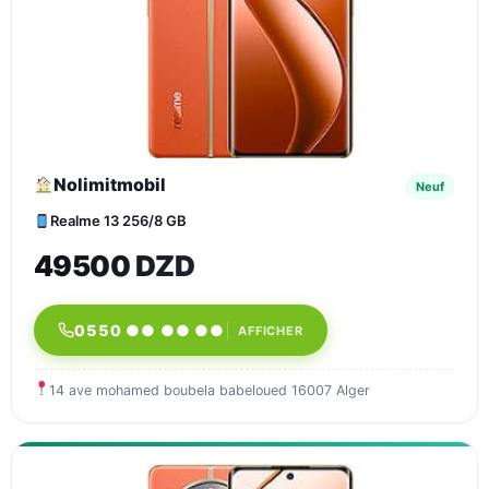
Nolimitmobil
Neuf
Realme 13 256/8 GB
49500 DZD
0550 ●● ●● ●●
AFFICHER
14 ave mohamed boubela babeloued 16007 Alger