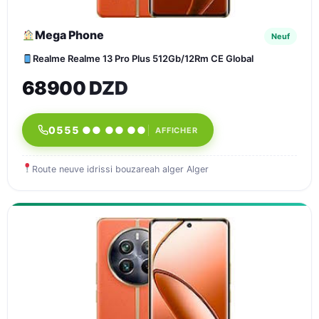
Mega Phone
Neuf
Realme Realme 13 Pro Plus 512Gb/12Rm CE Global
68900 DZD
0555 ●● ●● ●●
AFFICHER
Route neuve idrissi bouzareah alger Alger