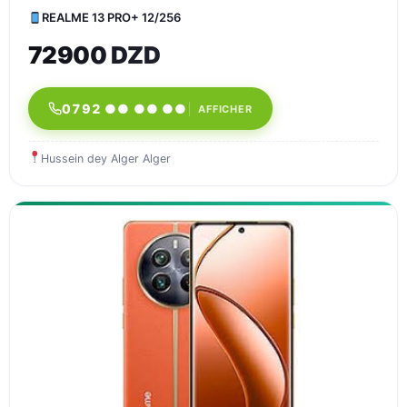
REALME 13 PRO+ 12/256
72900 DZD
0792 ●● ●● ●●
AFFICHER
Hussein dey Alger Alger