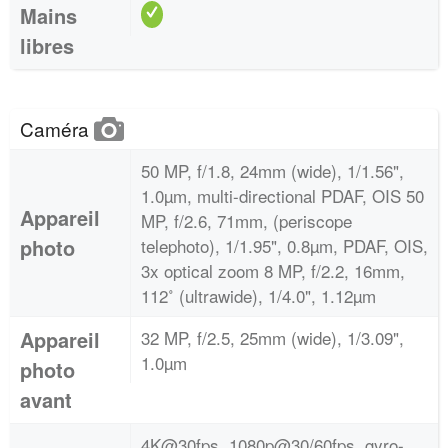
Mains
libres
Caméra
50 MP, f/1.8, 24mm (wide), 1/1.56",
1.0µm, multi-directional PDAF, OIS 50
Appareil
MP, f/2.6, 71mm, (periscope
photo
telephoto), 1/1.95", 0.8µm, PDAF, OIS,
3x optical zoom 8 MP, f/2.2, 16mm,
112˚ (ultrawide), 1/4.0", 1.12µm
Appareil
32 MP, f/2.5, 25mm (wide), 1/3.09",
1.0µm
photo
avant
4K@30fps, 1080p@30/60fps, gyro-