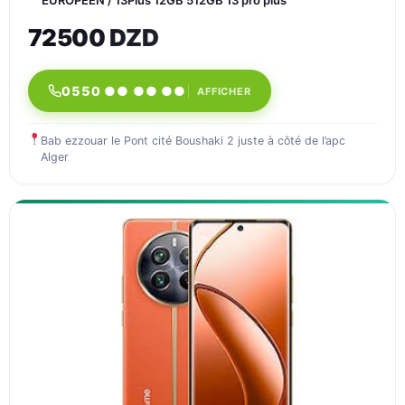
EUROPÉEN / 13Plus 12GB 512GB 13 pro plus
72500 DZD
0550 ●● ●● ●●
AFFICHER
Bab ezzouar le Pont cité Boushaki 2 juste à côté de l’apc
Alger