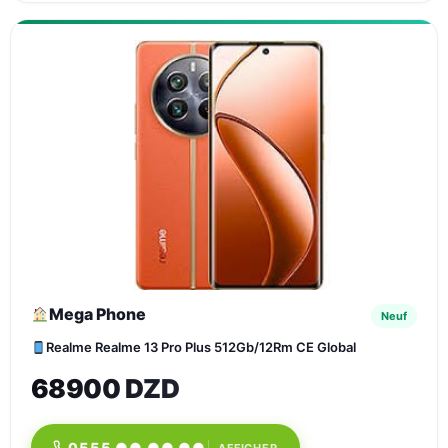
Mega Phone
Neuf
Realme Realme 13 Pro Plus 512Gb/12Rm CE Global
68900 DZD
0555 ●● ●● ●●
AFFICHER