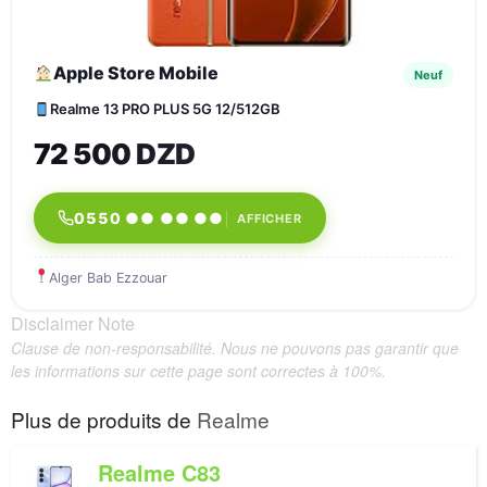
Apple Store Mobile
Neuf
Realme 13 PRO PLUS 5G 12/512GB
72 500 DZD
0550 ●● ●● ●●
AFFICHER
Alger Bab Ezzouar
Disclaimer Note
Clause de non-responsabilité. Nous ne pouvons pas garantir que
les informations sur cette page sont correctes à 100%.
Plus de produits de
Realme
Realme C83