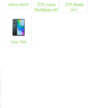
Infinix Hot 9
ZTE nubia
ZTE Blade
RedMagic 6R
A71
Vivo Y03