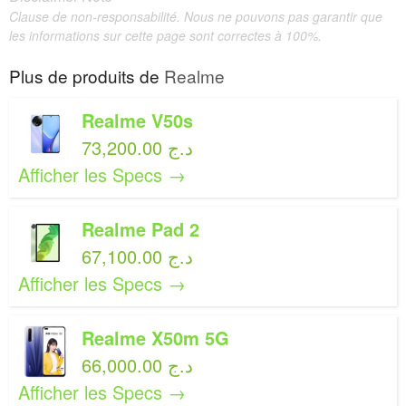
Clause de non-responsabilité. Nous ne pouvons pas garantir que
les informations sur cette page sont correctes à 100%.
Plus de produits de
Realme
Realme V50s
73,200.00 د.ج
Afficher les Specs →
Realme Pad 2
67,100.00 د.ج
Afficher les Specs →
Realme X50m 5G
66,000.00 د.ج
Afficher les Specs →