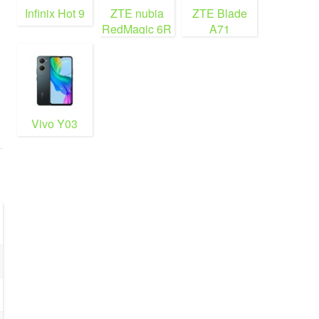
Infinix Hot 9
ZTE nubia
ZTE Blade
RedMagic 6R
A71
Vivo Y03