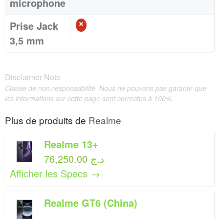
microphone
Prise Jack
3,5 mm
Disclaimer Note
Clause de non-responsabilité. Nous ne pouvons pas garantir que
les informations sur cette page sont correctes à 100%.
Plus de produits de
Realme
Realme 13+
76,250.00 د.ج
Afficher les Specs →
Realme GT6 (China)