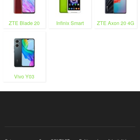
ZTE Blade 20
Infinix Smart
ZTE Axon 20 4G
Vivo Y03