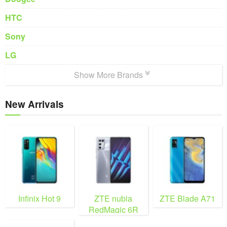
HTC
Sony
LG
Show More Brands
New Arrivals
Infinix Hot 9
ZTE nubia
ZTE Blade A71
RedMagic 6R