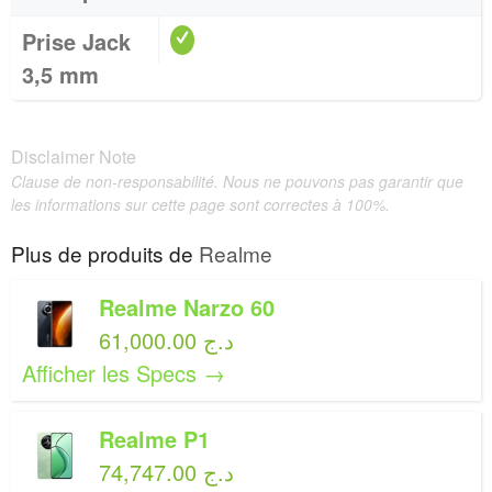
Prise Jack
3,5 mm
Disclaimer Note
Clause de non-responsabilité. Nous ne pouvons pas garantir que
les informations sur cette page sont correctes à 100%.
Plus de produits de
Realme
Realme Narzo 60
61,000.00 د.ج
Afficher les Specs →
Realme P1
74,747.00 د.ج