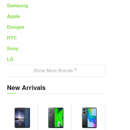
Samsung
Apple
Doogee
HTC
Sony
LG
Show More Brands
New Arrivals