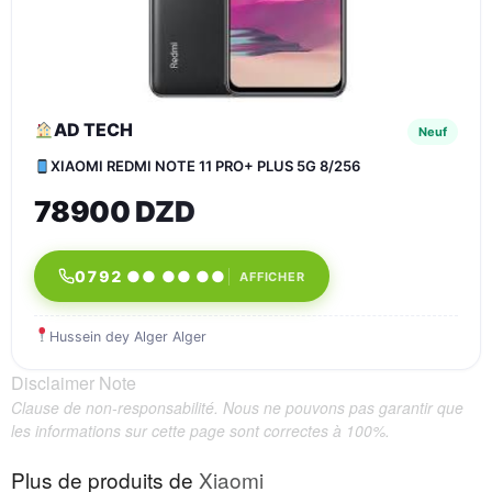
AD TECH
Neuf
XIAOMI REDMI NOTE 11 PRO+ PLUS 5G 8/256
78900 DZD
0792 ●● ●● ●●
AFFICHER
Hussein dey Alger Alger
Disclaimer Note
Clause de non-responsabilité. Nous ne pouvons pas garantir que
les informations sur cette page sont correctes à 100%.
Plus de produits de
Xiaomi