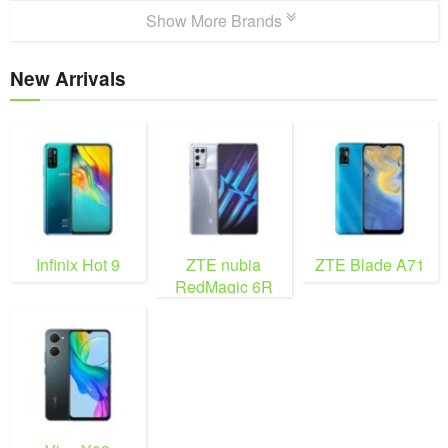
Show More Brands
New Arrivals
Infinix Hot 9
ZTE nubia
ZTE Blade A71
RedMagic 6R