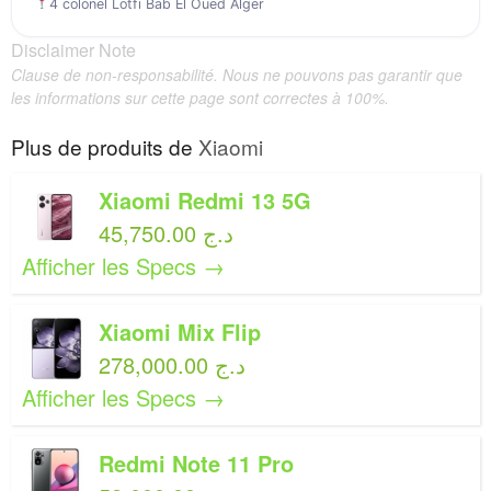
4 colonel Lotfi Bab El Oued Alger
Disclaimer Note
Clause de non-responsabilité. Nous ne pouvons pas garantir que
les informations sur cette page sont correctes à 100%.
Plus de produits de
Xiaomi
Xiaomi Redmi 13 5G
45,750.00 د.ج
Afficher les Specs →
Xiaomi Mix Flip
278,000.00 د.ج
Afficher les Specs →
Redmi Note 11 Pro