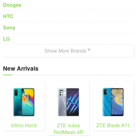
Doogee
HTC
Sony
LG
Show More Brands
New Arrivals
Infinix Hot 9
ZTE nubia
ZTE Blade A71
RedMagic 6R