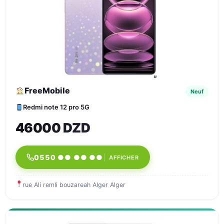
FreeMobile
Neuf
Redmi note 12 pro 5G
46000 DZD
0550 ●● ●● ●●
AFFICHER
rue Ali remli bouzareah Alger Alger