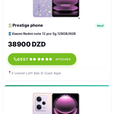
Prestige phone
Neuf
Xiaomi Redmi note 12 pro 5g 128GB/6GB
38900 DZD
0557 ●● ●● ●●
AFFICHER
4 colonel Lotfi Bab El Oued Alger